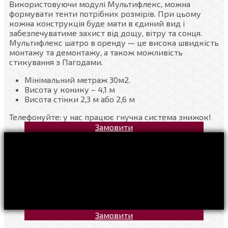
Використовуючи модулі Мультифлекс, можна
формувати тенти потрібних розмірів. При цьому
кожна конструкція буде мати в єдиний вид і
забезпечуватиме захист від дощу, вітру та сонця.
Мультифлекс шатро в оренду — це висока швидкість
монтажу та демонтажу, а також можливість
стикування з Пагодами.
Мінімальний метраж 30м2.
Висота у конику – 4,1 м
Висота стінки 2,3 м або 2,6 м
Телефонуйте: у нас працює гнучка система знижок!
Замовити
Замовити