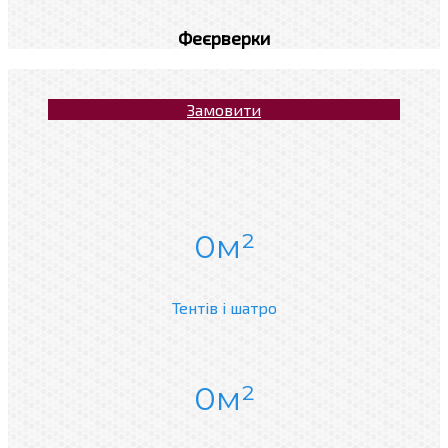
Феєрверки
Замовити
0
Тентів і шатро
0