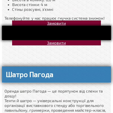
Висота стінки: 4 м
Стіны розсувні, з’ємні
Телефонуйте: у нас працює гнучка система знижок!
Замовити
Замовити
Шатро Пагода
Оренда шатро Пагода — це порятунок від спеки та
дощу!
Тенти й шатро — універсальні конструкції для
організації виставкового стенду або торгівельного
павильйону, гримерки, проведення майстер-класів,