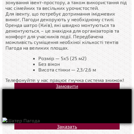
зонування івент-простору, а також використання під
час сімейних та весільних урочистостей.
Для івенту, що потребує дотримання іміджевих
вимог, Пагоди декорують у необхідному стилі.
Оренда шатро (Київ), які швидко монтуються та
демонтуються, – це знахідка для організаторів та
комфорт для учасників події. Передбачена
можливість суміщення необхіної кількості тентів
Пагода на великих площах.
Розмір — 5х5 (25 м2)
Без вікон
Висота стінки — 2,3/2,6 м
Телефонуйте: у нас працює гнучка система знижок!
Замовити
Заказать