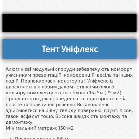
Тент Уніфлекс
Алюмінієві модульні споруди забезпечують комфорт
учасникам презентацій, конференцій, весіль та інших
подій. Повнокаркасні конструкції Уніфлекс із
двосхилим вініловим дахом і стінками білого
кольору комплектуються з блоків 15х5м (75 м2).
Оренда тентів для проведення заходів просто неба —
просте та практичне рішення. Встановлення
здійснюється на рівну тверду поверхню: грунт, пісок,
газон, асфальт тощо. Висока швидкість монтажу та
демонтажу.
Мінімальний метраж: 150 м2
Висота в конику: 6,6 м