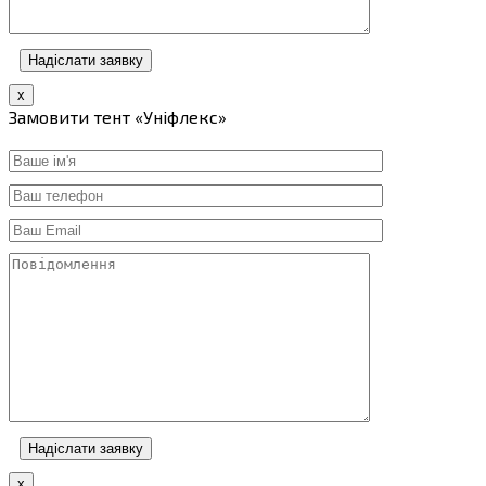
х
Замовити тент «Уніфлекс»
x