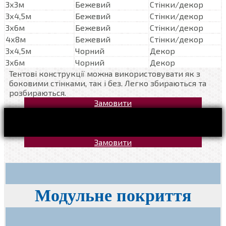
3х3м
Бежевий
Стінки/декор
3х4,5м
Бежевий
Стінки/декор
3х6м
Бежевий
Стінки/декор
4х8м
Бежевий
Стінки/декор
3х4,5м
Чорний
Декор
3х6м
Чорний
Декор
Тентові конструкції можна використовувати як з
боковими стінками, так і без. Легко збираються та
розбираються.
Замовити
Замовити
Модульне покриття